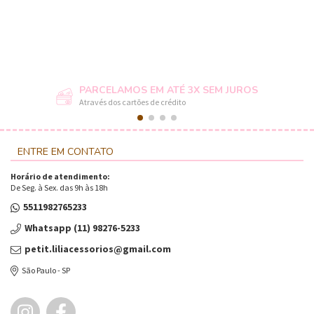
PARCELAMOS EM ATÉ 3X SEM JUROS
Através dos cartões de crédito
ENTRE EM CONTATO
Horário de atendimento:
De Seg. à Sex. das 9h às 18h
5511982765233
Whatsapp (11) 98276-5233
petit.liliacessorios@gmail.com
São Paulo - SP