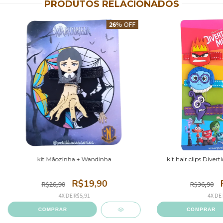
PRODUTOS RELACIONADOS
26
% OFF
kit Mãozinha + Wandinha
kit hair clips Diver
R$19,90
R$26,90
R$36,90
4
X DE
R$5,91
4
X DE